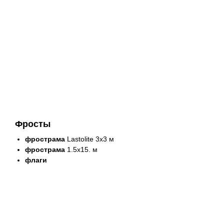
Фросты
фрострама
Lastolite 3x3 м
фрострама
1.5х15. м
флаги