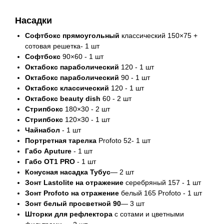
Насадки
Софтбокс прямоугольный
классический
150×75
+
сотовая решетка- 1 шт
Софтбокс
90×60 - 1 шт
Октабокс параболический
120 - 1 шт
Октабокс параболический
90 - 1 шт
Октабокс классический
120 - 1 шт
Октабокс beauty dish
60 - 2 шт
Стрипбокс
180×30
- 2 шт
Стрипбокс
120×30 - 1 шт
Чайнабол
- 1 шт
Портретная тарелка
Profoto 52- 1 шт
Габо Aputure
- 1 шт
Габо
OT1 PRO
- 1 шт
Конусная насадка Тубус
— 2 шт
Зонт Lastolite на отражение
серебряный 157 - 1 шт
Зонт Profoto на отражение
белый 165 Profoto - 1 шт
Зонт белый просветной 90
— 3 шт
Шторки для рефлектора
с сотами и цветными